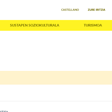
Select your language
ZURE IRITZIA
CASTELLANO
SUSTAPEN SOZIOKULTURALA
TURISMOA
ritzia