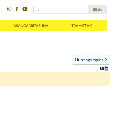
instagram
facebook
youtube
Bilatu
Bilatu
JASANGARRITASUNA
TRAMITEAK
Hurrengo eguna
instagram
facebook
youtube