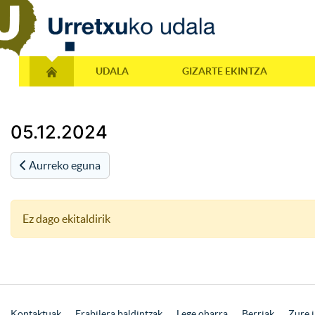
UDALA
GIZARTE EKINTZA
05.12.2024
Aurreko eguna
Ez dago ekitaldirik
Kontaktuak
Erabilera baldintzak
Lege oharra
Berriak
Zure i