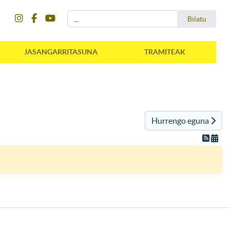
instagram
facebook
youtube
Bilatu
Bilatu
JASANGARRITASUNA
TRAMITEAK
Hurrengo eguna
instagram
facebook
youtube