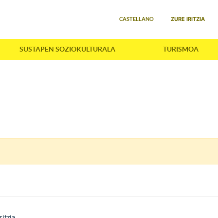
Select your language
ZURE IRITZIA
CASTELLANO
SUSTAPEN SOZIOKULTURALA
TURISMOA
ritzia