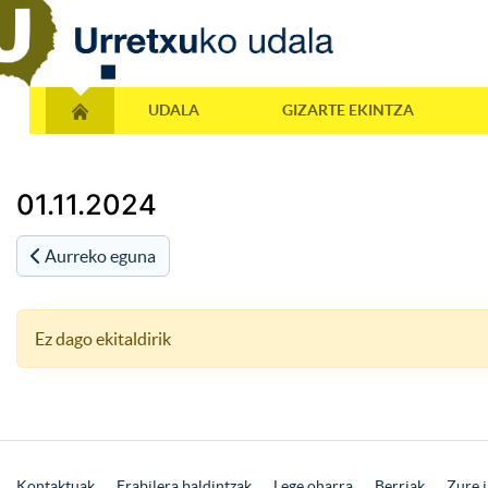
UDALA
GIZARTE EKINTZA
01.11.2024
Aurreko eguna
Ez dago ekitaldirik
Kontaktuak
Erabilera baldintzak
Lege oharra
Berriak
Zure i