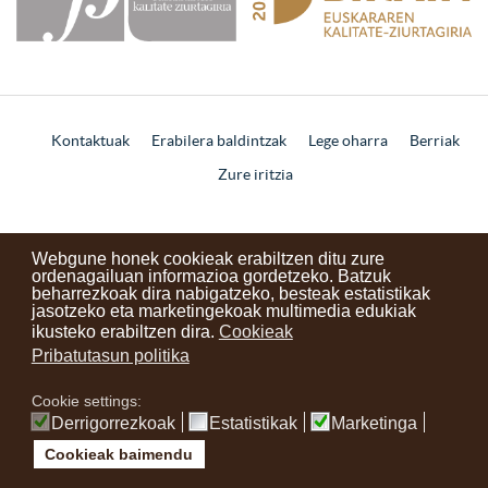
Kontaktuak
Erabilera baldintzak
Lege oharra
Berriak
Zure iritzia
instagram
facebook
youtube
Webgune honek cookieak erabiltzen ditu zure
ordenagailuan informazioa gordetzeko. Batzuk
beharrezkoak dira nabigatzeko, besteak estatistikak
jasotzeko eta marketingekoak multimedia edukiak
ikusteko erabiltzen dira.
Cookieak
Pribatutasun politika
Cookie settings:
Derrigorrezkoak
Estatistikak
Marketinga
Cookieak baimendu