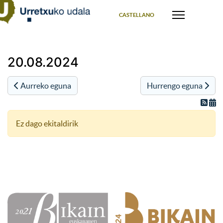
Select your language
CASTELLANO
20.08.2024
Aurreko eguna
Hurrengo eguna
Ez dago ekitaldirik