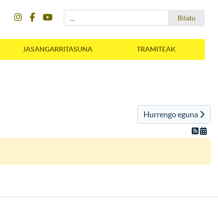
instagram
facebook
youtube
Bilatu
Bilatu
JASANGARRITASUNA
TRAMITEAK
Hurrengo eguna
instagram
facebook
youtube