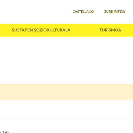
Select your language
ZURE IRITZIA
CASTELLANO
SUSTAPEN SOZIOKULTURALA
TURISMOA
ritzia