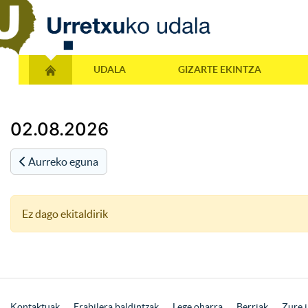
UDALA
GIZARTE EKINTZA
02.08.2026
Aurreko eguna
Ez dago ekitaldirik
Kontaktuak
Erabilera baldintzak
Lege oharra
Berriak
Zure i