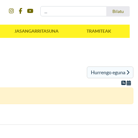
instagram
facebook
youtube
Bilatu
Bilatu
JASANGARRITASUNA
TRAMITEAK
Hurrengo eguna
instagram
facebook
youtube