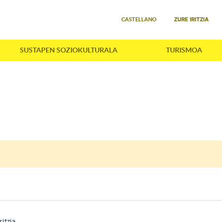
Select your language
ZURE IRITZIA
CASTELLANO
SUSTAPEN SOZIOKULTURALA
TURISMOA
ritzia