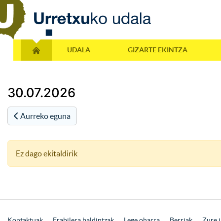
UDALA
GIZARTE EKINTZA
30.07.2026
Aurreko eguna
Ez dago ekitaldirik
Kontaktuak
Erabilera baldintzak
Lege oharra
Berriak
Zure i