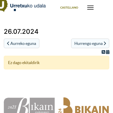
Select your language
CASTELLANO
26.07.2024
Aurreko eguna
Hurrengo eguna
Ez dago ekitaldirik