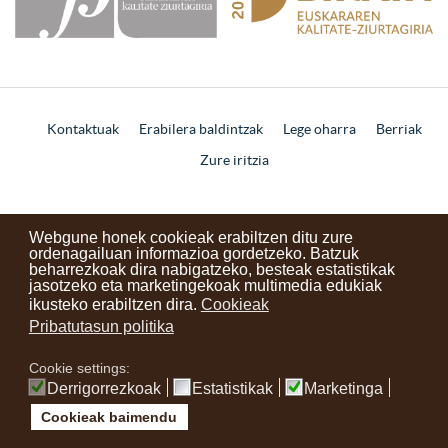
Kontaktuak
Erabilera baldintzak
Lege oharra
Berriak
Zure iritzia
instagram
facebook
youtube
Webgune honek cookieak erabiltzen ditu zure
ordenagailuan informazioa gordetzeko. Batzuk
beharrezkoak dira nabigatzeko, besteak estatistikak
jasotzeko eta marketingekoak multimedia edukiak
ikusteko erabiltzen dira.
Cookieak
Pribatutasun politika
Cookie settings:
Derrigorrezkoak
Estatistikak
Marketinga
Cookieak baimendu