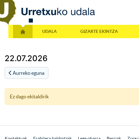
UDALA
GIZARTE EKINTZA
22.07.2026
Aurreko eguna
Ez dago ekitaldirik
Kontaktuak
Erabilera baldintzak
Lege oharra
Berriak
Zure i