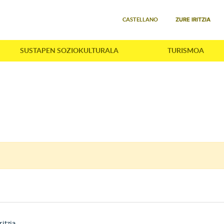
Select your language
ZURE IRITZIA
CASTELLANO
SUSTAPEN SOZIOKULTURALA
TURISMOA
ritzia