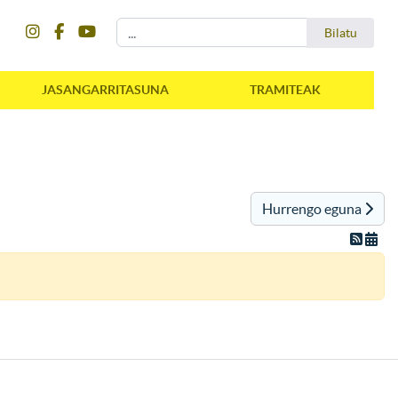
instagram
facebook
youtube
Bilatu
Bilatu
JASANGARRITASUNA
TRAMITEAK
Hurrengo eguna
instagram
facebook
youtube