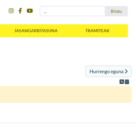
instagram
facebook
youtube
Bilatu
Bilatu
JASANGARRITASUNA
TRAMITEAK
Hurrengo eguna
instagram
facebook
youtube