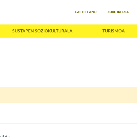
Select your language
ZURE IRITZIA
CASTELLANO
SUSTAPEN SOZIOKULTURALA
TURISMOA
ritzia