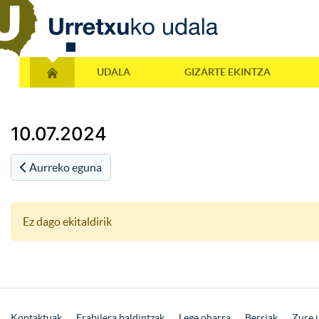
UDALA
GIZARTE EKINTZA
10.07.2024
Aurreko eguna
Ez dago ekitaldirik
Kontaktuak
Erabilera baldintzak
Lege oharra
Berriak
Zure i