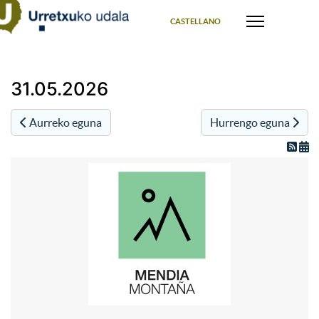
Select your language
CASTELLANO
31.05.2026
Aurreko eguna
Hurrengo eguna