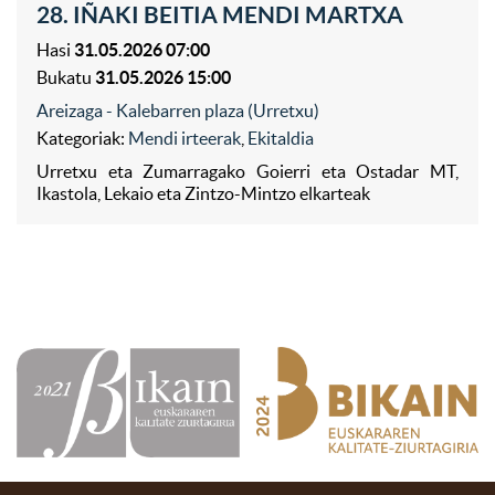
28. IÑAKI BEITIA MENDI MARTXA
Hasi
31.05.2026 07:00
Bukatu
31.05.2026 15:00
Areizaga - Kalebarren plaza (Urretxu)
Kategoriak:
Mendi irteerak
,
Ekitaldia
Urretxu eta Zumarragako Goierri eta Ostadar MT,
Ikastola, Lekaio eta Zintzo-Mintzo elkarteak