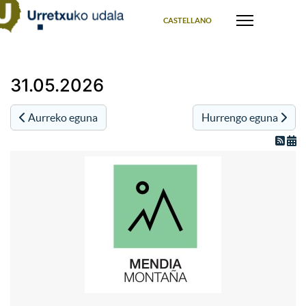
Select your language
CASTELLANO
31.05.2026
Aurreko eguna
Hurrengo eguna