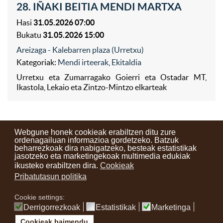
28. IÑAKI BEITIA MENDI MARTXA
Hasi
31.05.2026 07:00
Bukatu
31.05.2026 15:00
Areizaga - Kalebarren plaza (Urretxu)
Kategoriak:
Mendi irteerak
,
Ekitaldia
Urretxu eta Zumarragako Goierri eta Ostadar MT,
Ikastola, Lekaio eta Zintzo-Mintzo elkarteak
Webgune honek cookieak erabiltzen ditu zure
ordenagailuan informazioa gordetzeko. Batzuk
beharrezkoak dira nabigatzeko, besteak estatistikak
Kontaktuak
Erabilera baldintzak
Lege oharra
Berriak
jasotzeko eta marketingekoak multimedia edukiak
ikusteko erabiltzen dira.
Cookieak
Zure iritzia
Pribatutasun politika
Cookie settings:
instagram
facebook
youtube
Derrigorrezkoak
Estatistikak
Marketinga
Cookieak baimendu