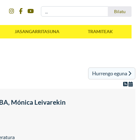
instagram
facebook
youtube
Bilatu
Bilatu
JASANGARRITASUNA
TRAMITEAK
Hurrengo eguna
 Mónica Leivarekin
ratura