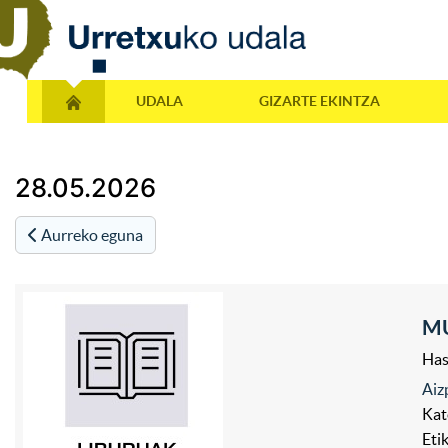
UDALA
GIZARTE EKINTZA
28.05.2026
Aurreko eguna
MU
Has
Aiz
Kat
Eti