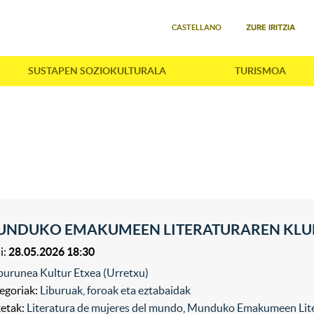
Select your language
ZURE IRITZIA
CASTELLANO
SUSTAPEN SOZIOKULTURALA
TURISMOA
NDUKO EMAKUMEEN LITERATURAREN KLUBA,
i:
28.05.2026 18:30
purunea Kultur Etxea (Urretxu)
egoriak:
Liburuak, foroak eta eztabaidak
ketak:
Literatura de mujeres del mundo
,
Munduko Emakumeen Lite