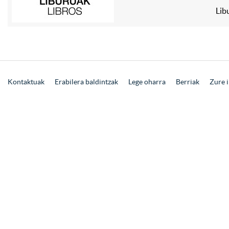
Lib
Kontaktuak
Erabilera baldintzak
Lege oharra
Berriak
Zure i