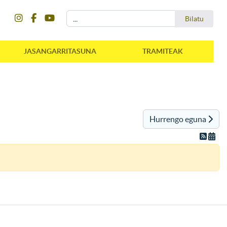
instagram
facebook
youtube
Bilatu
Bilatu
JASANGARRITASUNA
TRAMITEAK
Hurrengo eguna
instagram
facebook
youtube