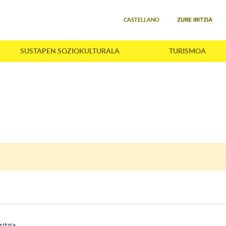
Select your language
ZURE IRITZIA
CASTELLANO
SUSTAPEN SOZIOKULTURALA
TURISMOA
ritzia