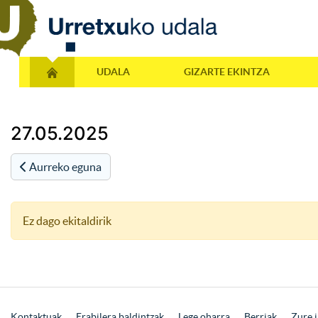
UDALA
GIZARTE EKINTZA
27.05.2025
Aurreko eguna
Ez dago ekitaldirik
Kontaktuak
Erabilera baldintzak
Lege oharra
Berriak
Zure i