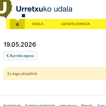
UDALA
GIZARTE EKINTZA
19.05.2026
Aurreko eguna
Ez dago ekitaldirik
Kontaktuak
Erabilera baldintzak
Lege oharra
Berriak
Zure i