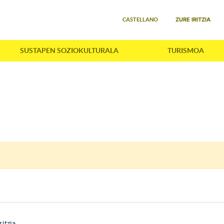
Select your language
ZURE IRITZIA
CASTELLANO
SUSTAPEN SOZIOKULTURALA
TURISMOA
ritzia