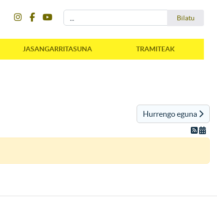
instagram
facebook
youtube
Bilatu
Bilatu
JASANGARRITASUNA
TRAMITEAK
Hurrengo eguna
instagram
facebook
youtube