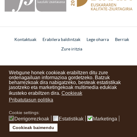
Kontaktuak
Erabilera baldintzak
Lege oharra
Berriak
Zure iritzia
instagram
facebook
youtube
Webgune honek cookieak erabiltzen ditu zure
ordenagailuan informazioa gordetzeko. Batzuk
beharrezkoak dira nabigatzeko, besteak estatistikak
jasotzeko eta marketingekoak multimedia edukiak
ikusteko erabiltzen dira.
Cookieak
Pribatutasun politika
Cookie settings:
Derrigorrezkoak
Estatistikak
Marketinga
Cookieak baimendu