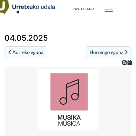
Select your language
CASTELLANO
04.05.2025
Aurreko eguna
Hurrengo eguna