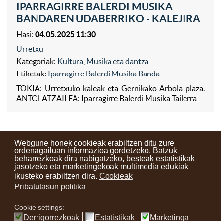
IPARRAGIRRE BALERDI MUSIKA
BANDAREN UDABERRIKO - KALEJIRA
Hasi:
04.05.2025 11:30
Urretxu
Kategoriak:
Kultura
,
Musika eta dantza
Etiketak:
Iparragirre Balerdi Musika Banda
TOKIA: Urretxuko kaleak eta Gernikako Arbola plaza.
ANTOLATZAILEA: Iparragirre Balerdi Musika Tailerra
Webgune honek cookieak erabiltzen ditu zure
ordenagailuan informazioa gordetzeko. Batzuk
beharrezkoak dira nabigatzeko, besteak estatistikak
Kontaktuak
Erabilera baldintzak
Lege oharra
Berriak
jasotzeko eta marketingekoak multimedia edukiak
ikusteko erabiltzen dira.
Cookieak
Zure iritzia
Pribatutasun politika
Cookie settings:
instagram
facebook
youtube
Derrigorrezkoak
Estatistikak
Marketinga