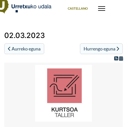
Select your language
CASTELLANO
02.03.2023
Aurreko eguna
Hurrengo eguna