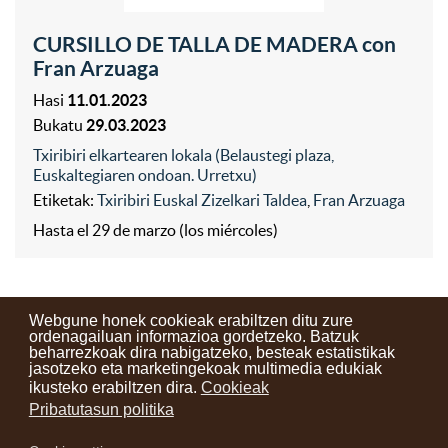
CURSILLO DE TALLA DE MADERA con
Fran Arzuaga
Hasi
11.01.2023
Bukatu
29.03.2023
Txiribiri elkartearen lokala (Belaustegi plaza,
Euskaltegiaren ondoan. Urretxu)
Etiketak:
Txiribiri Euskal Zizelkari Taldea
,
Fran Arzuaga
Hasta el 29 de marzo (los miércoles)
Webgune honek cookieak erabiltzen ditu zure
ordenagailuan informazioa gordetzeko. Batzuk
beharrezkoak dira nabigatzeko, besteak estatistikak
Kontaktuak
Erabilera baldintzak
Lege oharra
Berriak
jasotzeko eta marketingekoak multimedia edukiak
ikusteko erabiltzen dira.
Cookieak
Zure iritzia
Pribatutasun politika