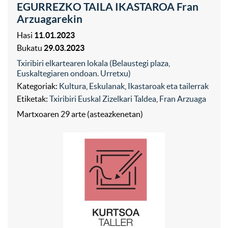
EGURREZKO TAILA IKASTAROA Fran
Arzuagarekin
Hasi
11.01.2023
Bukatu
29.03.2023
Txiribiri elkartearen lokala (Belaustegi plaza,
Euskaltegiaren ondoan. Urretxu)
Kategoriak:
Kultura
,
Eskulanak
,
Ikastaroak eta tailerrak
Etiketak:
Txiribiri Euskal Zizelkari Taldea
,
Fran Arzuaga
Martxoaren 29 arte (asteazkenetan)