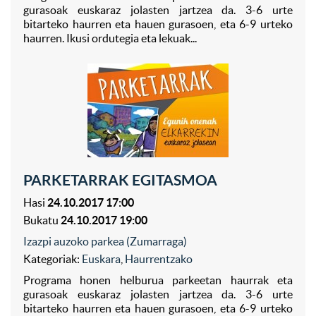
gurasoak euskaraz jolasten jartzea da. 3-6 urte
bitarteko haurren eta hauen gurasoen, eta 6-9 urteko
haurren. Ikusi ordutegia eta lekuak...
PARKETARRAK EGITASMOA
Hasi
24.10.2017 17:00
Bukatu
24.10.2017 19:00
Izazpi auzoko parkea (Zumarraga)
Kategoriak:
Euskara
,
Haurrentzako
Programa honen helburua parkeetan haurrak eta
gurasoak euskaraz jolasten jartzea da. 3-6 urte
bitarteko haurren eta hauen gurasoen, eta 6-9 urteko