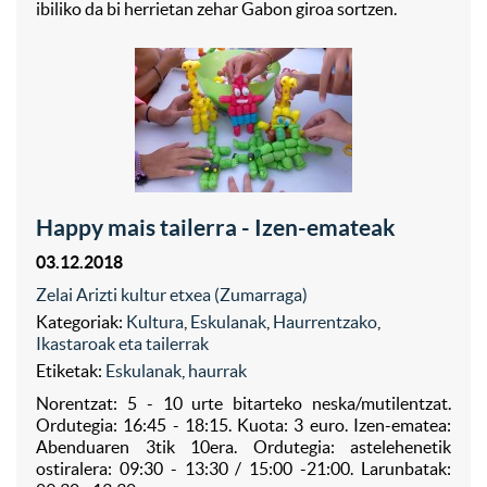
ibiliko da bi herrietan zehar Gabon giroa sortzen.
Happy mais tailerra - Izen-emateak
03.12.2018
Zelai Arizti kultur etxea (Zumarraga)
Kategoriak:
Kultura
,
Eskulanak
,
Haurrentzako
,
Ikastaroak eta tailerrak
Etiketak:
Eskulanak
,
haurrak
Norentzat: 5 - 10 urte bitarteko neska/mutilentzat.
Ordutegia: 16:45 - 18:15. Kuota: 3 euro. Izen-ematea:
Abenduaren 3tik 10era. Ordutegia: astelehenetik
ostiralera: 09:30 - 13:30 / 15:00 -21:00. Larunbatak: