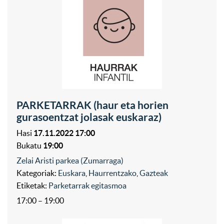
PARKETARRAK (haur eta horien
gurasoentzat jolasak euskaraz)
Hasi
17.11.2022 17:00
Bukatu
19:00
Zelai Aristi parkea (Zumarraga)
Kategoriak:
Euskara
,
Haurrentzako
,
Gazteak
Etiketak:
Parketarrak egitasmoa
17:00 – 19:00