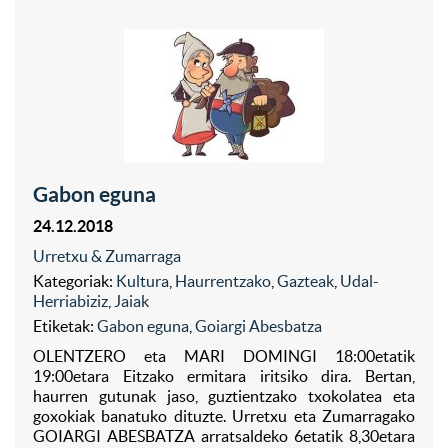
Gabon eguna
24.12.2018
Urretxu & Zumarraga
Kategoriak:
Kultura
,
Haurrentzako
,
Gazteak
,
Udal-
Herriabiziz
,
Jaiak
Etiketak:
Gabon eguna
,
Goiargi Abesbatza
OLENTZERO eta MARI DOMINGI 18:00etatik
19:00etara Eitzako ermitara iritsiko dira. Bertan,
haurren gutunak jaso, guztientzako txokolatea eta
goxokiak banatuko dituzte. Urretxu eta Zumarragako
GOIARGI ABESBATZA arratsaldeko 6etatik 8,30etara