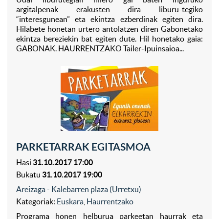
argitalpenak erakusten dira liburu-tegiko
“interesgunean” eta ekintza ezberdinak egiten dira.
Hilabete honetan urtero antolatzen diren Gabonetako
ekintza bereziekin bat egiten dute. Hil honetako gaia:
GABONAK. HAURRENTZAKO Tailer-Ipuinsaioa...
PARKETARRAK EGITASMOA
Hasi
31.10.2017 17:00
Bukatu
31.10.2017 19:00
Areizaga - Kalebarren plaza (Urretxu)
Kategoriak:
Euskara
,
Haurrentzako
Programa honen helburua parkeetan haurrak eta