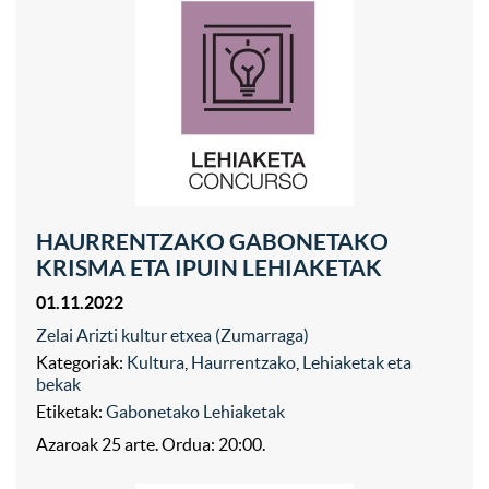
HAURRENTZAKO GABONETAKO
KRISMA ETA IPUIN LEHIAKETAK
01.11.2022
Zelai Arizti kultur etxea (Zumarraga)
Kategoriak:
Kultura
,
Haurrentzako
,
Lehiaketak eta
bekak
Etiketak:
Gabonetako Lehiaketak
Azaroak 25 arte. Ordua: 20:00.