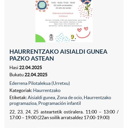
HAURRENTZAKO AISIALDI GUNEA
PAZKO ASTEAN
Hasi
22.04.2025
Bukatu
22.04.2025
Ederrena Pilotalekua (Urretxu)
Kategoriak:
Haurrentzako
Etiketak:
Aisialdi gunea
,
Zona de ocio
,
Haurrentzako
programazioa
,
Programación infantil
22, 23, 24, 25 asteartetik ostiralera. 11:00 – 13:00 /
17:00 – 19:00 (22an soilik arratsaldez 17:00-19:00)