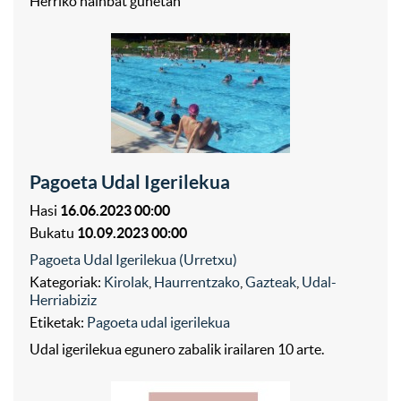
Herriko hainbat gunetan
Pagoeta Udal Igerilekua
Hasi
16.06.2023 00:00
Bukatu
10.09.2023 00:00
Pagoeta Udal Igerilekua (Urretxu)
Kategoriak:
Kirolak
,
Haurrentzako
,
Gazteak
,
Udal-
Herriabiziz
Etiketak:
Pagoeta udal igerilekua
Udal igerilekua egunero zabalik irailaren 10 arte.