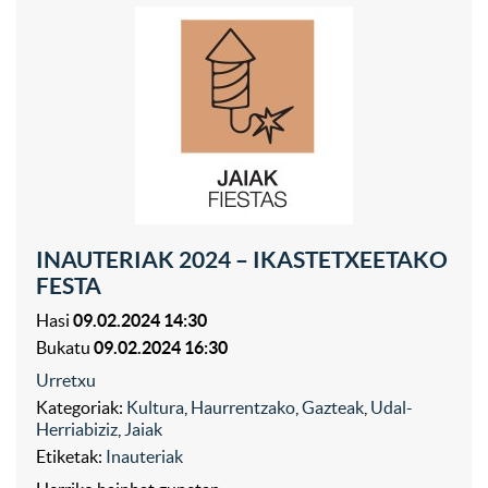
INAUTERIAK 2024 – IKASTETXEETAKO
FESTA
Hasi
09.02.2024 14:30
Bukatu
09.02.2024 16:30
Urretxu
Kategoriak:
Kultura
,
Haurrentzako
,
Gazteak
,
Udal-
Herriabiziz
,
Jaiak
Etiketak:
Inauteriak