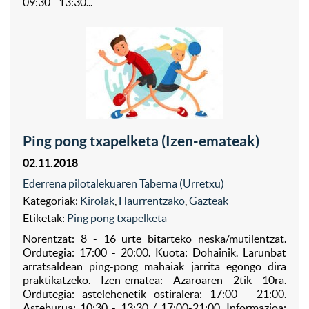
09:30 - 13:30...
Ping pong txapelketa (Izen-emateak)
02.11.2018
Ederrena pilotalekuaren Taberna (Urretxu)
Kategoriak:
Kirolak
,
Haurrentzako
,
Gazteak
Etiketak:
Ping pong txapelketa
Norentzat: 8 - 16 urte bitarteko neska/mutilentzat.
Ordutegia: 17:00 - 20:00. Kuota: Dohainik. Larunbat
arratsaldean ping-pong mahaiak jarrita egongo dira
praktikatzeko. Izen-ematea: Azaroaren 2tik 10ra.
Ordutegia: astelehenetik ostiralera: 17:00 - 21:00.
Asteburua: 10:30 - 13:30 / 17:00-21:00. Informazioa: