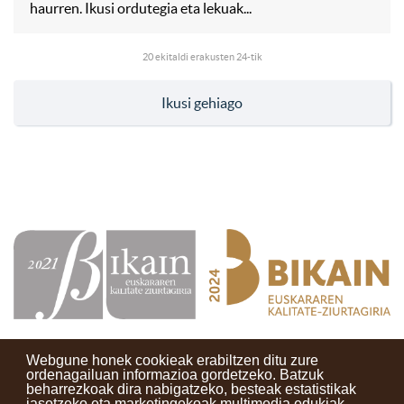
haurren. Ikusi ordutegia eta lekuak...
20
ekitaldi erakusten 24-tik
Ikusi gehiago
Webgune honek cookieak erabiltzen ditu zure
ordenagailuan informazioa gordetzeko. Batzuk
beharrezkoak dira nabigatzeko, besteak estatistikak
Kontaktuak
Erabilera baldintzak
Lege oharra
Berriak
jasotzeko eta marketingekoak multimedia edukiak