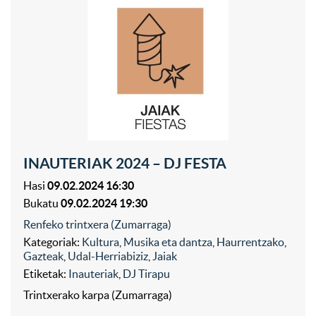
INAUTERIAK 2024 – DJ FESTA
Hasi
09.02.2024 16:30
Bukatu
09.02.2024 19:30
Renfeko trintxera (Zumarraga)
Kategoriak:
Kultura
,
Musika eta dantza
,
Haurrentzako
,
Gazteak
,
Udal-Herriabiziz
,
Jaiak
Etiketak:
Inauteriak
,
DJ Tirapu
Trintxerako karpa (Zumarraga)