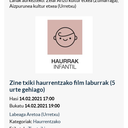
Lanak aurkezteko: Zelai Arizti kultur etxea (Zumarraga),
Aizpurunea kultur etxea (Urretxu)
Zine txiki haurrentzako film laburrak (5
urte gehiago)
Hasi
14.02.2021 17:00
Bukatu
14.02.2021 19:00
Labeaga Aretoa (Urretxu)
Kategoriak:
Haurrentzako