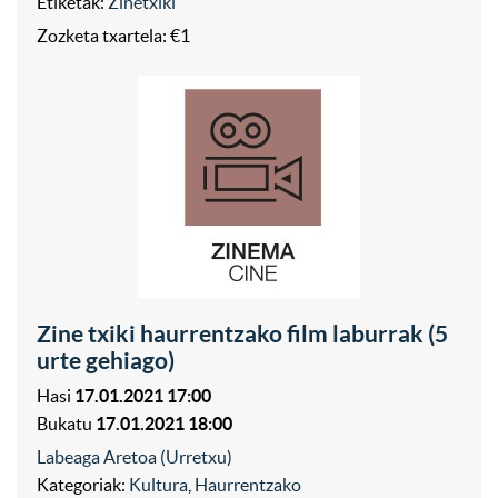
Etiketak:
Zinetxiki
Zozketa txartela: €1
Zine txiki haurrentzako film laburrak (5
urte gehiago)
Hasi
17.01.2021 17:00
Bukatu
17.01.2021 18:00
Labeaga Aretoa (Urretxu)
Kategoriak:
Kultura
,
Haurrentzako