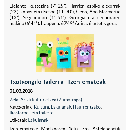
Elefante ikustezina (7’ 25”), Harrien azpiko altxorrak
(22’), Jonas eta itsasoa (11’ 30”), Geno, Apo Marmartia
(13”), Segundutxo (1’ 51”), Georgia eta denboraren
makina (6’ 41”). Iraupena: 62’49’’ Adina: 6 urtetik gora.
Txotxongilo Tailerra - Izen-emateak
01.03.2018
Zelai Arizti kultur etxea (Zumarraga)
Kategoriak:
Kultura
,
Eskulanak
,
Haurrentzako
,
Ikastaroak eta tailerrak
Etiketak:
Eskulanak
Izen-emateak: Martxoaren 1etik 7ra. Astelehenetik