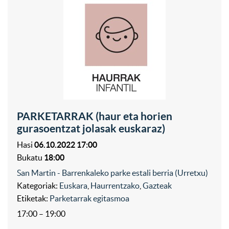
PARKETARRAK (haur eta horien
gurasoentzat jolasak euskaraz)
Hasi
06.10.2022 17:00
Bukatu
18:00
San Martin - Barrenkaleko parke estali berria (Urretxu)
Kategoriak:
Euskara
,
Haurrentzako
,
Gazteak
Etiketak:
Parketarrak egitasmoa
17:00 – 19:00