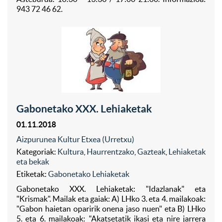
943 72 46 62.
Gabonetako XXX. Lehiaketak
01.11.2018
Aizpurunea Kultur Etxea (Urretxu)
Kategoriak:
Kultura
,
Haurrentzako
,
Gazteak
,
Lehiaketak
eta bekak
Etiketak:
Gabonetako Lehiaketak
Gabonetako XXX. Lehiaketak: "Idazlanak" eta
"Krismak". Mailak eta gaiak: A) LHko 3. eta 4. mailakoak:
"Gabon haietan oparirik onena jaso nuen" eta B) LHko
5. eta 6. mailakoak: "Akatsetatik ikasi eta nire jarrera