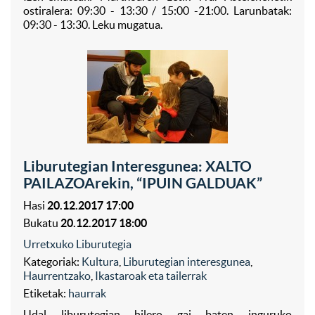
ostiralera: 09:30 - 13:30 / 15:00 -21:00. Larunbatak:
09:30 - 13:30. Leku mugatua.
Liburutegian Interesgunea: XALTO
PAILAZOArekin, “IPUIN GALDUAK”
Hasi
20.12.2017 17:00
Bukatu
20.12.2017 18:00
Urretxuko Liburutegia
Kategoriak:
Kultura
,
Liburutegian interesgunea
,
Haurrentzako
,
Ikastaroak eta tailerrak
Etiketak:
haurrak
Udal liburutegian hilero gai baten inguruko