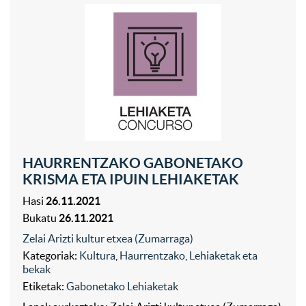
HAURRENTZAKO GABONETAKO
KRISMA ETA IPUIN LEHIAKETAK
Hasi
26.11.2021
Bukatu
26.11.2021
Zelai Arizti kultur etxea (Zumarraga)
Kategoriak:
Kultura
,
Haurrentzako
,
Lehiaketak eta
bekak
Etiketak:
Gabonetako Lehiaketak