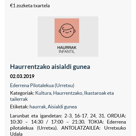
€1 zozketa txartela
Haurrentzako aisialdi gunea
02.03.2019
Ederrena Pilotalekua (Urretxu)
Kategoriak:
Kultura
,
Haurrentzako
,
Ikastaroak eta
tailerrak
Etiketak:
haurrak
,
Aisialdi gunea
Larunbat eta igandetan: 2-3, 16-17, 24, 31. ORDUA:
10:30 – 14:30 / 17:00 – 21:30. TOKIA: Ederrena
pilotalekua (Urretxu). ANTOLATZAILEA: Urretxuko
Udala