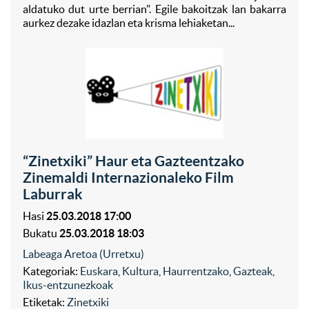
aldatuko dut urte berrian". Egile bakoitzak lan bakarra
aurkez dezake idazlan eta krisma lehiaketan...
“Zinetxiki” Haur eta Gazteentzako
Zinemaldi Internazionaleko Film
Laburrak
Hasi
25.03.2018 17:00
Bukatu
25.03.2018 18:03
Labeaga Aretoa (Urretxu)
Kategoriak:
Euskara
,
Kultura
,
Haurrentzako
,
Gazteak
,
Ikus-entzunezkoak
Etiketak:
Zinetxiki