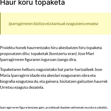
Haur koru topaketa
Iparragirreren bizitza eta kantuak ezagutzera ematea
Proiektu honek haurrentzako hiru abesbatzen hiru topaketa
proposatzen ditu; topaketak (kontzertu eran) Jose Mari
Iparragirreren figuraren inguruan izango dira.
Topaketaren helburu nagusietako bat parte-hartzaileek Jose
Maria Iparragirre idazle eta abeslari ezagunaren obra eta
biografia ezagutzea da, eta gainera, bisitatzen gaituzten haurrek
Urretxu ezagutu dezatela.
Iparragirreren figura lantzeaz gain, proiektuak ikasleen adimenak mundura zabaldu,