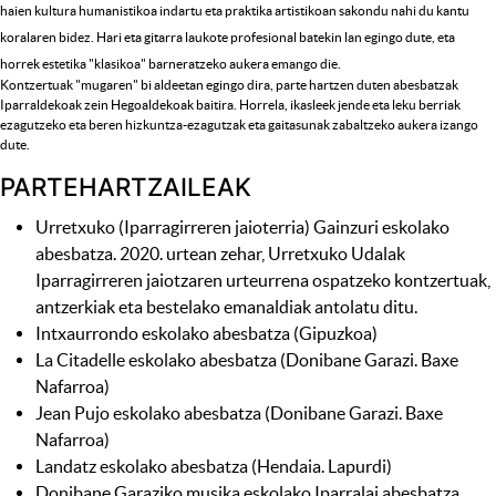
haien kultura humanistikoa indartu eta praktika artistikoan sakondu nahi du kantu
koralaren bidez. Hari eta gitarra laukote profesional batekin lan egingo dute, eta
horrek estetika "klasikoa" barneratzeko aukera emango die.
Kontzertuak "mugaren" bi aldeetan egingo dira, parte hartzen duten abesbatzak
Iparraldekoak zein Hegoaldekoak baitira. Horrela, ikasleek jende eta leku berriak
ezagutzeko eta beren hizkuntza-ezagutzak eta gaitasunak zabaltzeko aukera izango
dute.
PARTEHARTZAILEAK
Urretxuko (Iparragirreren jaioterria) Gainzuri eskolako
abesbatza. 2020. urtean zehar, Urretxuko Udalak
Iparragirreren jaiotzaren urteurrena ospatzeko kontzertuak,
antzerkiak eta bestelako emanaldiak antolatu ditu.
Intxaurrondo eskolako abesbatza (Gipuzkoa)
La Citadelle eskolako abesbatza (Donibane Garazi. Baxe
Nafarroa)
Jean Pujo eskolako abesbatza (Donibane Garazi. Baxe
Nafarroa)
Landatz eskolako abesbatza (Hendaia. Lapurdi)
Donibane Garaziko musika eskolako Iparralai abesbatza.