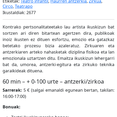
Etiketak:
Teatro infantil
,
Haurren antzerkia
,
Zirkua
,
Circo
,
Teatrapo
Ikustaldiak: 2677
Kontrako pertsonalitateetako lau artista ikuskizun bat
sortzen ari diren bitartean agertzen dira, publikoak
inoiz ikusten ez dituen esfortzu, emozio eta gatazkaz
betetako prozesu bizia azaleratuz. Zirkuaren eta
antzerkiaren arteko nahasketak diziplina fisikoa eta lan
emozionala uztartzen ditu. Emaitza ikuskizun lehergarri
bat da, umorea, antzerki-egitura eta zirkuko teknika
garaikideak dituena.
60 min – + 0-100 urte – antzerki/zirkoa
Sarrerak:
5 € (salgai emanaldi egunean bertan, takilan:
16:00-17:00)
Bonuak: