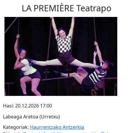
LA PREMIÈRE Teatrapo
Hasi: 20.12.2026 17:00
Labeaga Aretoa (Urretxu)
Kategoriak:
Haurrentzako Antzerkia