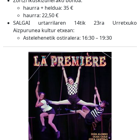
Zortzi ikuskizunerako bonoa:
haurra + heldua: 35 €
haurra: 22,50 €
SALGAI urtarrilaren 14tik 23ra Urretxuko
Aizpurunea kultur etxean:
Astelehenetik ostiralera: 16:30 – 19:30