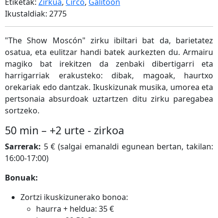
Etiketak:
Zirkua
,
Circo
,
Galitoon
Ikustaldiak: 2775
"The Show Moscón" zirku ibiltari bat da, barietatez
osatua, eta eulitzar handi batek aurkezten du. Armairu
magiko bat irekitzen da zenbaki dibertigarri eta
harrigarriak erakusteko: dibak, magoak, haurtxo
orekariak edo dantzak. Ikuskizunak musika, umorea eta
pertsonaia absurdoak uztartzen ditu zirku paregabea
sortzeko.
50 min – +2 urte - zirkoa
Sarrerak:
5 € (salgai emanaldi egunean bertan, takilan:
16:00-17:00)
Bonuak:
Zortzi ikuskizunerako bonoa:
haurra + heldua: 35 €