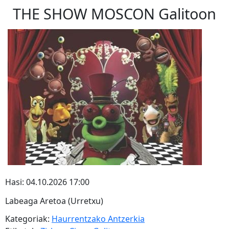
THE SHOW MOSCON Galitoon
Hasi: 04.10.2026 17:00
Labeaga Aretoa (Urretxu)
Kategoriak:
Haurrentzako Antzerkia