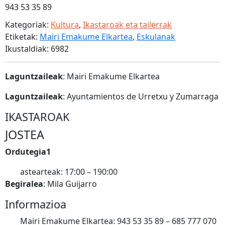
943 53 35 89
Kategoriak:
Kultura
,
Ikastaroak eta tailerrak
Etiketak:
Mairi Emakume Elkartea
,
Eskulanak
Ikustaldiak: 6982
Laguntzaileak
: Mairi Emakume Elkartea
Laguntzaileak
: Ayuntamientos de Urretxu y Zumarraga
IKASTAROAK
JOSTEA
Ordutegia1
astearteak: 17:00 – 190:00
Begiralea
: Mila Guijarro
Informazioa
Mairi Emakume Elkartea: 943 53 35 89 – 685 777 070