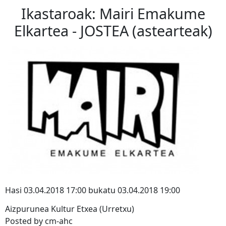
Ikastaroak: Mairi Emakume
Elkartea - JOSTEA (astearteak)
Hasi 03.04.2018 17:00 bukatu 03.04.2018 19:00
Aizpurunea Kultur Etxea (Urretxu)
Posted by cm-ahc