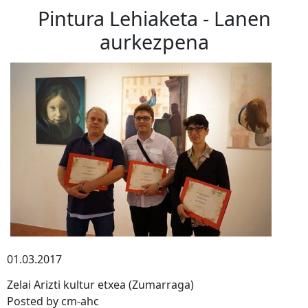
Pintura Lehiaketa - Lanen
aurkezpena
01.03.2017
Zelai Arizti kultur etxea (Zumarraga)
Posted by cm-ahc