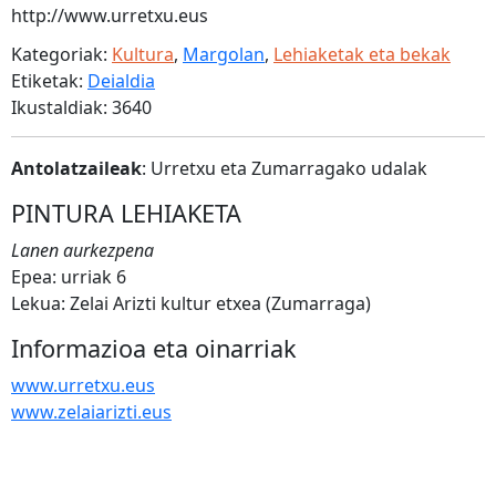
http://www.urretxu.eus
Kategoriak:
Kultura
,
Margolan
,
Lehiaketak eta bekak
Etiketak:
Deialdia
Ikustaldiak: 3640
Antolatzaileak
: Urretxu eta Zumarragako udalak
PINTURA LEHIAKETA
Lanen aurkezpena
Epea: urriak 6
Lekua: Zelai Arizti kultur etxea (Zumarraga)
Informazioa eta oinarriak
www.urretxu.eus
www.zelaiarizti.eus