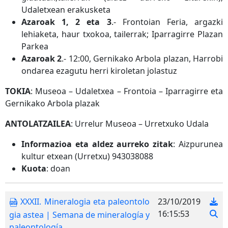
Udaletxean erakusketa
Azaroak 1, 2 eta 3
.- Frontoian Feria, argazki
lehiaketa, haur txokoa, tailerrak; Iparragirre Plazan
Parkea
Azaroak 2
.- 12:00, Gernikako Arbola plazan, Harrobi
ondarea ezagutu herri kiroletan jolastuz
TOKIA
: Museoa – Udaletxea – Frontoia – Iparragirre eta
Gernikako Arbola plazak
ANTOLATZAILEA
: Urrelur Museoa – Urretxuko Udala
Informazioa eta aldez aurreko zitak
: Aizpurunea
kultur etxean (Urretxu) 943038088
Kuota
: doan
XXXII. Mineralogia eta paleontolo
23/10/2019
16:15:53
gia astea | Semana de mineralogía y
paleontología