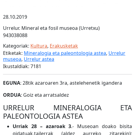
28.10.2019
Urrelur. Mineral eta fosil museoa (Urretxu)
943038088
Kategoriak:
Kultura
,
Erakusketak
Etiketak:
Mineralogia eta paleontologia astea
,
Urrelur
museoa
,
Urrelur astea
Ikustaldiak: 7181
EGUNA
: 28tik azaroaren 3ra, astelehenetik igandera
ORDUA
: Goiz eta arratsaldez
URRELUR MINERALOGIA ETA
PALEONTOLOGIA ASTEA
Urriak 28 – azaroak 3
.- Museoan doako bisita
gidatuak,tailerrak (aldez aurreko zitarekin);