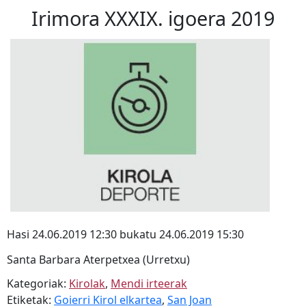
Irimora XXXIX. igoera 2019
Hasi 24.06.2019 12:30 bukatu 24.06.2019 15:30
Santa Barbara Aterpetxea (Urretxu)
Kategoriak:
Kirolak
,
Mendi irteerak
Etiketak:
Goierri Kirol elkartea
,
San Joan