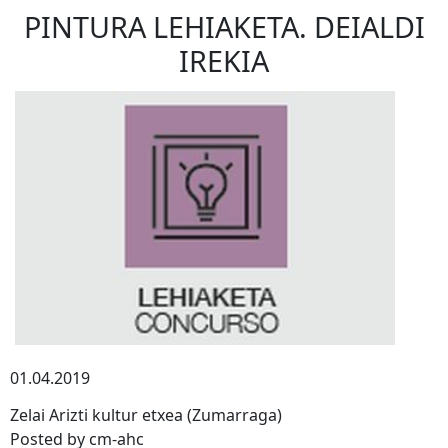
PINTURA LEHIAKETA. DEIALDI
IREKIA
01.04.2019
Zelai Arizti kultur etxea (Zumarraga)
Posted by cm-ahc