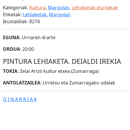
Kategoriak:
Kultura
,
Margolan
,
Lehiaketak eta bekak
Etiketak:
Lehiaketak
,
Margolan
Ikustaldiak: 8274
EGUNA
: Urriaren 4rarte
ORDUA
: 20:00
PINTURA LEHIAKETA. DEIALDI IREKIA
TOKIA
: Zelai Arizti kultur etxea (Zumarraga)
ANTOLATZAILEA
: Urretxu eta Zumarragako udalak
O I N A R R I A K