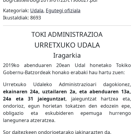
bog/castell/bog/2019/01/22/c1900027.pdf
Kategoriak:
Udala
,
Egutegi ofiziala
Ikustaldiak: 8693
TOKI ADMINISTRAZIOA
URRETXUKO UDALA
Iragarkia
2019ko abenduaren 20ean Udal honetako Tokiko
Gobernu-Batzordeak honako erabaki hau hartu zuen:
Urretxuko Udaleko Administrazioari dagokionez,
ekainaren 24a, uztailaren 2a, eta abenduaren 13a,
24a eta 31 jaieguntzat
, jaieguntzat hartzea eta,
ondorioz, egun horietan tokatzen den edozein epe,
obligazio eta eskubideren epemuga hurrengo
lanegunera atzeratzea.
Sor daitezkeen ondorioetarako jakinarazten da.