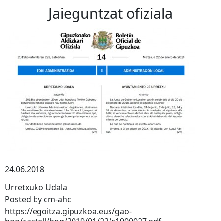
Jaieguntzat ofiziala
24.06.2018
Urretxuko Udala
Posted by cm-ahc
https://egoitza.gipuzkoa.eus/gao-