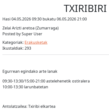
TXIRIBIR
Hasi 04.05.2026 09:30 bukatu 06.05.2026 21:00
Zelai Arizti aretoa (Zumarraga)
Posted by Super User
Kategoriak:
Erakusketak
Ikustaldiak: 293
Egurrean egindako arte lanak
09:30-13:30/15:00-21:00 astelehenetik ostiralera
10:00-13:30 larunbatetan
Antolatzailea: Txiribi elkartea