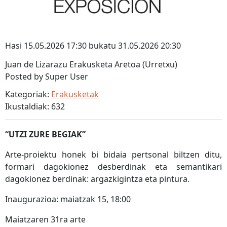
Hasi 15.05.2026 17:30 bukatu 31.05.2026 20:30
Juan de Lizarazu Erakusketa Aretoa (Urretxu)
Posted by Super User
Kategoriak:
Erakusketak
Ikustaldiak: 632
“UTZI ZURE BEGIAK”
Arte-proiektu honek bi bidaia pertsonal biltzen ditu,
formari dagokionez desberdinak eta semantikari
dagokionez berdinak: argazkigintza eta pintura.
Inaugurazioa: maiatzak 15, 18:00
Maiatzaren 31ra arte