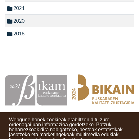
2021
2020
2018
Webgune honek cookieak erabiltzen ditu zure
ordenagailuan informazioa gordetzeko. Batzuk
beharrezkoak dira nabigatzeko, besteak estatistikak
Kontaktuak
Erabilera baldintzak
Lege oharra
Berriak
jasotzeko eta marketingekoak multimedia edukiak