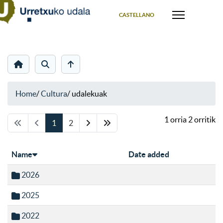
Select your language
CASTELLANO
Home
/
Cultura
/
udalekuak
1 orria 2 orritik
1
2
Name
Date added
2026
2025
2022