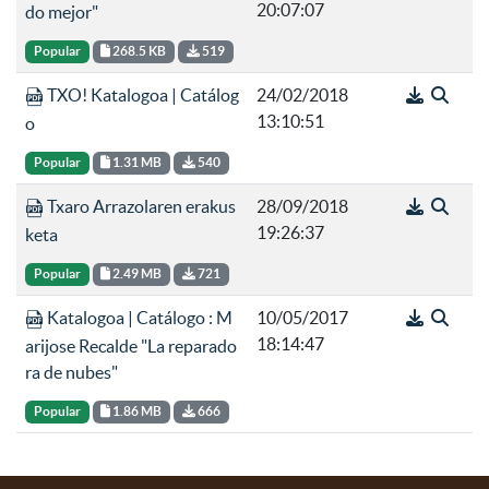
20:07:07
do mejor"
Popular
268.5 KB
519
TXO! Katalogoa | Catálog
24/02/2018
13:10:51
o
Popular
1.31 MB
540
Txaro Arrazolaren erakus
28/09/2018
19:26:37
keta
Popular
2.49 MB
721
Katalogoa | Catálogo : M
10/05/2017
18:14:47
arijose Recalde "La reparado
ra de nubes"
Popular
1.86 MB
666