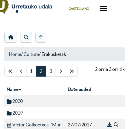
Select your language
CASTELLANO
Home
/
Cultura
/
Erakusketak
2 orria 3 orritik
1
2
3
Name
Date added
2020
2019
Victor Goikoetxea. "Mun
27/07/2017