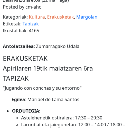
Zelai Arizti aretoa (Zumarraga)
Posted by cm-ahc
Kategoriak:
Kultura
,
Erakusketak
,
Margolan
Etiketak:
Tapizak
Ikustaldiak: 4165
Antolatzailea
: Zumarragako Udala
ERAKUSKETAK
Apirilaren 19tik maiatzaren 6ra
TAPIZAK
"Jugando con conchas y su entorno"
Egilea
: Maribel de Lama Santos
ORDUTEGIA:
Astelehenetik ostiralera: 17:30 – 20:30
Larunbat eta jaiegunetan: 12:00 – 14:00 / 18:00 –