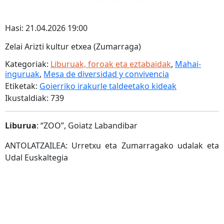
Hasi: 21.04.2026 19:00
Zelai Arizti kultur etxea (Zumarraga)
Kategoriak:
Liburuak, foroak eta eztabaidak
,
Mahai-
inguruak
,
Mesa de diversidad y convivencia
Etiketak:
Goierriko irakurle taldeetako kideak
Ikustaldiak: 739
Liburua
: “ZOO”, Goiatz Labandibar
ANTOLATZAILEA: Urretxu eta Zumarragako udalak eta
Udal Euskaltegia