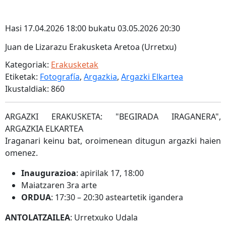
Hasi 17.04.2026 18:00 bukatu 03.05.2026 20:30
Juan de Lizarazu Erakusketa Aretoa (Urretxu)
Kategoriak:
Erakusketak
Etiketak:
Fotografía
,
Argazkia
,
Argazki Elkartea
Ikustaldiak: 860
ARGAZKI ERAKUSKETA: "BEGIRADA IRAGANERA",
ARGAZKIA ELKARTEA
Iraganari keinu bat, oroimenean ditugun argazki haien
omenez.
Inaugurazioa
: apirilak 17, 18:00
Maiatzaren 3ra arte
ORDUA
: 17:30 – 20:30 asteartetik igandera
ANTOLATZAILEA
: Urretxuko Udala