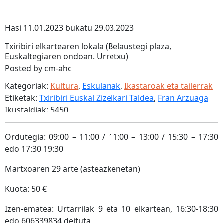
Hasi 11.01.2023 bukatu 29.03.2023
Txiribiri elkartearen lokala (Belaustegi plaza,
Euskaltegiaren ondoan. Urretxu)
Posted by cm-ahc
Kategoriak:
Kultura
,
Eskulanak
,
Ikastaroak eta tailerrak
Etiketak:
Txiribiri Euskal Zizelkari Taldea
,
Fran Arzuaga
Ikustaldiak: 5450
Ordutegia: 09:00 – 11:00 / 11:00 – 13:00 / 15:30 – 17:30
edo 17:30 19:30
Martxoaren 29 arte (asteazkenetan)
Kuota: 50 €
Izen-ematea: Urtarrilak 9 eta 10 elkartean, 16:30-18:30
edo 606339834 deituta