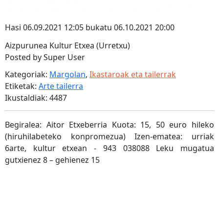
Hasi 06.09.2021 12:05 bukatu 06.10.2021 20:00
Aizpurunea Kultur Etxea (Urretxu)
Posted by Super User
Kategoriak:
Margolan
,
Ikastaroak eta tailerrak
Etiketak:
Arte tailerra
Ikustaldiak: 4487
Begiralea: Aitor Etxeberria Kuota: 15, 50 euro hileko
(hiruhilabeteko konpromezua) Izen-ematea: urriak
6arte, kultur etxean - 943 038088 Leku mugatua
gutxienez 8 – gehienez 15