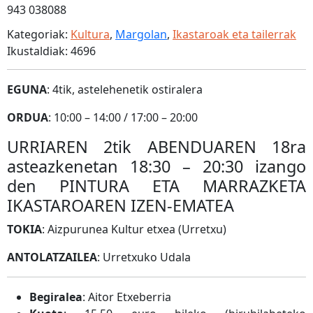
943 038088
Kategoriak:
Kultura
,
Margolan
,
Ikastaroak eta tailerrak
Ikustaldiak: 4696
EGUNA
: 4tik, astelehenetik ostiralera
ORDUA
: 10:00 – 14:00 / 17:00 – 20:00
URRIAREN 2tik ABENDUAREN 18ra
asteazkenetan 18:30 – 20:30 izango
den PINTURA ETA MARRAZKETA
IKASTAROAREN IZEN-EMATEA
TOKIA
: Aizpurunea Kultur etxea (Urretxu)
ANTOLATZAILEA
: Urretxuko Udala
Begiralea
: Aitor Etxeberria