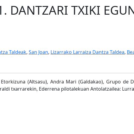
1. DANTZARI TXIKI EGU
ntza Taldeak
,
San Joan
,
Lizarrako Larraiza Dantza Taldea
,
Be
 Etorkizuna (Altsasu), Andra Mari (Galdakao), Grupo de Da
aldi txarrarekin, Ederrena pilotalekuan Antolatzailea: Lurr