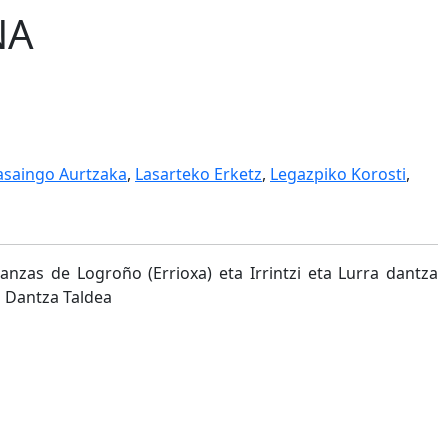
NA
asaingo Aurtzaka
,
Lasarteko Erketz
,
Legazpiko Korosti
,
nzas de Logroño (Errioxa) eta Irrintzi eta Lurra dantza
a Dantza Taldea