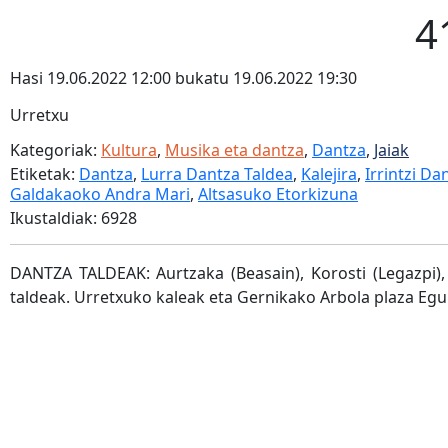
4
Hasi 19.06.2022 12:00 bukatu 19.06.2022 19:30
Urretxu
Kategoriak:
Kultura
,
Musika eta dantza
,
Dantza
,
Jaiak
Etiketak:
Dantza
,
Lurra Dantza Taldea
,
Kalejira
,
Irrintzi Da
Galdakaoko Andra Mari
,
Altsasuko Etorkizuna
Ikustaldiak: 6928
DANTZA TALDEAK: Aurtzaka (Beasain), Korosti (Legazpi),
taldeak. Urretxuko kaleak eta Gernikako Arbola plaza Egur