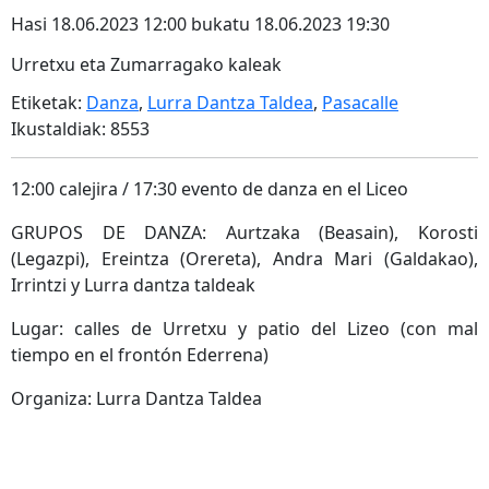
Hasi 18.06.2023 12:00 bukatu 18.06.2023 19:30
Urretxu eta Zumarragako kaleak
Etiketak:
Danza
,
Lurra Dantza Taldea
,
Pasacalle
Ikustaldiak: 8553
12:00 calejira / 17:30 evento de danza en el Liceo
GRUPOS DE DANZA: Aurtzaka (Beasain), Korosti
(Legazpi), Ereintza (Orereta), Andra Mari (Galdakao),
Irrintzi y Lurra dantza taldeak
Lugar: calles de Urretxu y patio del Lizeo (con mal
tiempo en el frontón Ederrena)
Organiza: Lurra Dantza Taldea