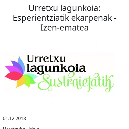
Urretxu lagunkoia:
Esperientziatik ekarpenak -
Izen-ematea
01.12.2018