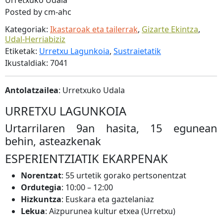
Urretxuko Udala
Posted by cm-ahc
Kategoriak:
Ikastaroak eta tailerrak
,
Gizarte Ekintza
,
Udal-Herriabiziz
Etiketak:
Urretxu Lagunkoia
,
Sustraietatik
Ikustaldiak: 7041
Antolatzailea
: Urretxuko Udala
URRETXU LAGUNKOIA
Urtarrilaren 9an hasita, 15 egunean
behin, asteazkenak
ESPERIENTZIATIK EKARPENAK
Norentzat
: 55 urtetik gorako pertsonentzat
Ordutegia
: 10:00 – 12:00
Hizkuntza
: Euskara eta gaztelaniaz
Lekua
: Aizpurunea kultur etxea (Urretxu)