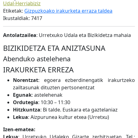
Udal-Herriabiziz
Etiketak:
Gizpuzkoako irakurketa erraza taldea
Ikustaldiak: 7417
Antolatzailea
: Urretxuko Udala eta Bizikidetza mahaia
BIZIKIDETZA ETA ANIZTASUNA
Abenduko astelehena
IRAKURKETA ERREZA
Norentzat
: egoera ezberdinengatik irakurtzeko
zailtasunak dituzten pertsonentzat
Egunak
: astelehenak
Ordutegia
: 10:30 – 11:30
Hitzkuntza
: Bi talde. Euskara eta gaztelaniaz
Lekua
: Aizpurunea kultur etxea (Urretxu)
Izen-ematea:
Lekua
: Urretxuko Udaleko Gizarte zerbitzuetan. Tel.: