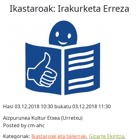
Ikastaroak: Irakurketa Erreza
Hasi 03.12.2018 10:30 bukatu 03.12.2018 11:30
Aizpurunea Kultur Etxea (Urretxu)
Posted by cm-ahc
Kategoriak:
Ikastaroak eta tailerrak
,
Gizarte Ekintza
,