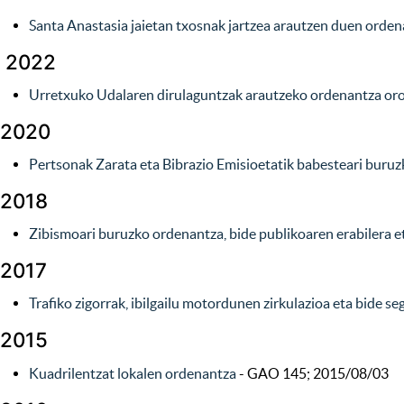
Santa Anastasia jaietan txosnak jartzea arautzen duen orde
2022
Urretxuko Udalaren dirulaguntzak arautzeko ordenantza or
2020
Pertsonak Zarata eta Bibrazio Emisioetatik babesteari bu
2018
Zibismoari buruzko ordenan­tza, bide publikoaren erabilera et
2017
Trafiko zigorrak, ibilgailu motordunen zirkulazioa eta bide
2015
Kuadrilentzat lokalen ordenantza
- GAO 145; 2015/08/03