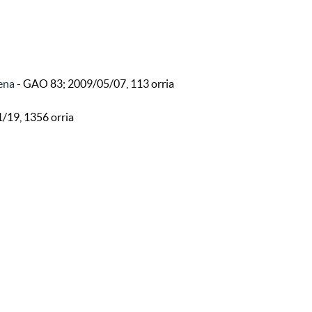
dena
- GAO 83; 2009/05/07, 113 orria
/19, 1356 orria