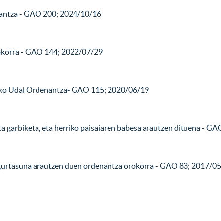
nantza
- GAO 200; 2024/10/16
okorra - GAO 144; 2022/07/29
ruzko Udal Ordenantza- GAO 115; 2020/06/19
a garbiketa, eta herriko paisaiaren babesa arau­tzen dituena
- GAO
 segurtasuna arautzen duen ordenantza orokorra - GAO 83; 2017/0