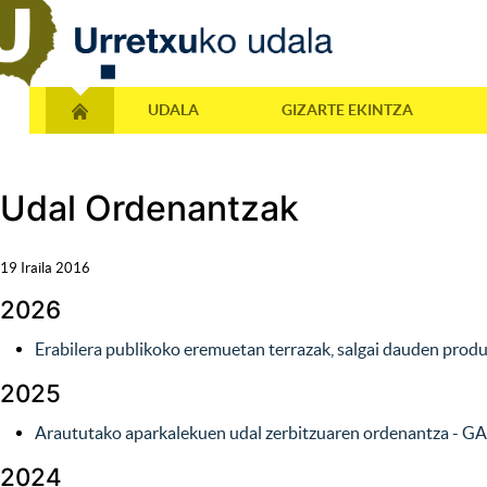
UDALA
GIZARTE EKINTZA
Udal Ordenantzak
19 Iraila 2016
2026
Erabilera publikoko eremuetan terrazak, salgai dauden pro
2025
Araututako aparkalekuen udal zerbitzuaren ordenantza
- GA
2024