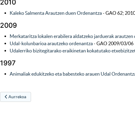
2010
Kaleko Salmenta Arautzen duen Ordenantza
- GAO 62; 2010
2009
Merkataritza lokalen erabilera aldatzeko jarduerak arautzen 
Udal-kolunbarioa arautzeko ordenantza
- GAO 2009/03/06
Udalerriko bizitegitarako eraikinetan kokatutako etxebizitze
1997
Animaliak edukitzeko eta babesteko arauen Udal Ordenantz
Aurreko artikulua: 2018ko Ordenantza Fiskalak
Aurrekoa