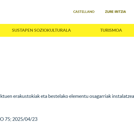
Select your language
ZURE IRITZIA
CASTELLANO
SUSTAPEN SOZIOKULTURALA
TURISMOA
duktuen erakustokiak eta bestelako elementu osagarriak instalat
O 75; 2025/04/23