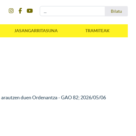
instagram
facebook
youtube
Bilatu
Bilatu
JASANGARRITASUNA
TRAMITEAK
zea arautzen duen Ordenantza - GAO 82; 2026/05/06