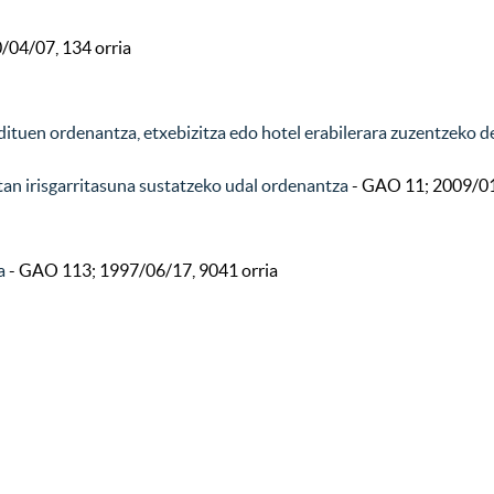
/04/07, 134 orria
dituen ordenantza, etxebizitza edo hotel erabilerara zuzentzeko 
tan irisgarritasuna sustatzeko udal ordenantza
- GAO 11; 2009/01
a
- GAO 113; 1997/06/17, 9041 orria