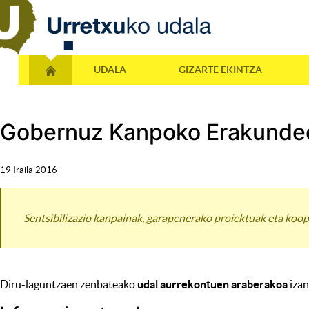
UDALA
GIZARTE EKINTZA
Gobernuz Kanpoko Erakundee
19 Iraila 2016
Sentsibilizazio kanpainak, garapenerako proiektuak eta koo
Diru-laguntzaen zenbateako
udal aurrekontuen araberakoa
izan