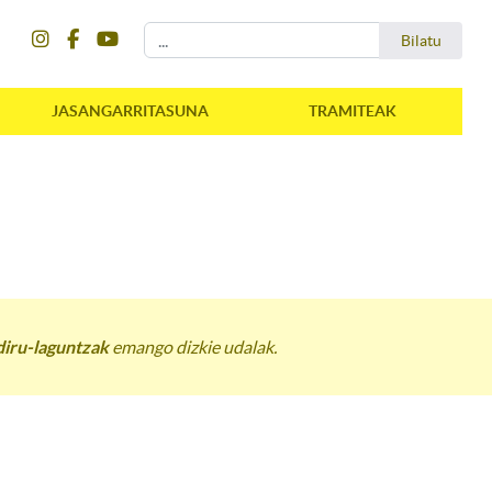
instagram
facebook
youtube
Bilatu
Bilatu
JASANGARRITASUNA
TRAMITEAK
iru-laguntzak
emango dizkie udalak.