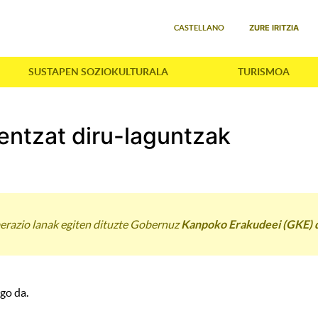
Select your language
ZURE IRITZIA
CASTELLANO
SUSTAPEN SOZIOKULTURALA
TURISMOA
ntzat diru-laguntzak
perazio lanak egiten dituzte Gobernuz
Kanpoko Erakudeei (GKE) d
go da.