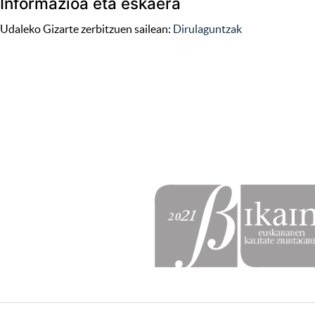
Informazioa eta eskaera
Udaleko Gizarte zerbitzuen sailean:
Dirulaguntzak