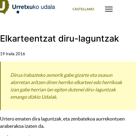
Select your language
CASTELLANO
Elkarteentzat diru-laguntzak
19 Iraila 2016
Dirua irabazteko asmorik gabe gizarte eta osasun
alorretan aritzen diren herriko elkarteei edo herrikoak
izan gabe herrian lan egiten dutenei diru-laguntzak
emango dizkio Udalak.
Urtero ematen dira laguntzak, eta zenbatekoa aurrekontuen
araberakoa izaten da.