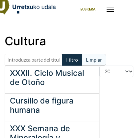
Seleccione su idioma
EUSKERA
Cultura
Introduzca parte del título
Filtro
Limpiar
Cantidad
XXXII. Ciclo Musical
de Otoño
Cursillo de figura
humana
XXX Semana de
Mineralogía y