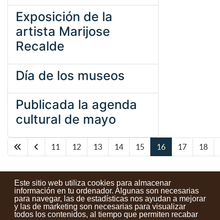
Exposición de la
artista Marijose
Recalde
Día de los museos
Publicada la agenda
cultural de mayo
11
12
13
14
15
16
17
18
Página 16 de 23
Este sitio web utiliza cookies para almacenar
información en tu ordenador. Algunas son necesarias
para navegar, las de estadísticas nos ayudan a mejorar
y las de marketing son necesarias para visualizar
Contactos
Condiciones de uso
Aviso legal
Noticias
todos los contenidos, al tiempo que permiten recabar