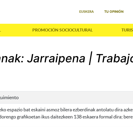
Seleccione su idioma
TU OPINIÓN
EUSKERA
L
PROMOCIÓN SOCIOCULTURAL
TURI
anak: Jarraipena | Trabaj
eguimiento
zeko espazio bat eskaini asmoz bilera ezberdinak antolatu dira a
rengo grafikoetan ikus daitezkeen 138 eskaera formal dira; bere a