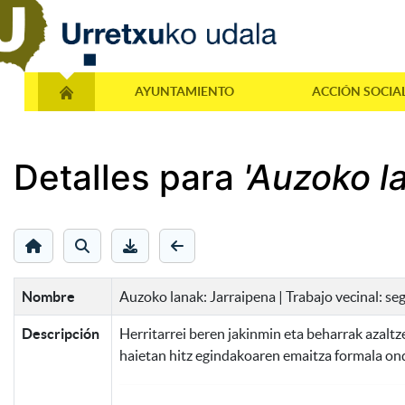
AYUNTAMIENTO
ACCIÓN SOCIA
Detalles para
'Auzoko l
Nombre
Auzoko lanak: Jarraipena | Trabajo vecinal: s
Descripción
Herritarrei beren jakinmin eta beharrak azalt
haietan hitz egindakoaren emaitza formala ondo