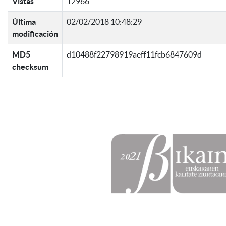
Vistas
12966
Última
02/02/2018 10:48:29
modificación
MD5
d10488f22798919aeff11fcb6847609d
checksum