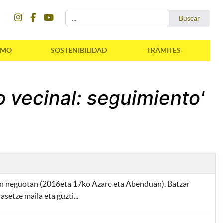
instagram
facebook
youtube
Buscar...
Buscar
SMO
SOSTENIBILIDAD
TRÁMITES
o vecinal: seguimiento'
zken neguotan (2016eta 17ko Azaro eta Abenduan). Batzar
setze maila eta guzti...