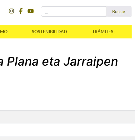
instagram
facebook
youtube
Buscar...
Buscar
SMO
SOSTENIBILIDAD
TRÁMITES
a Plana eta Jarraipen