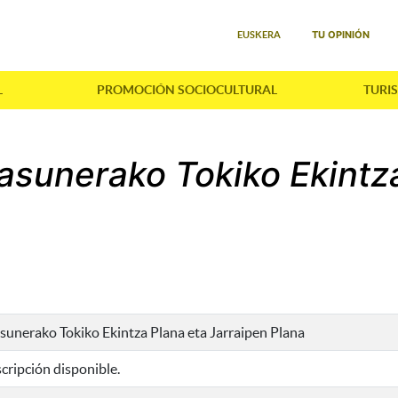
Seleccione su idioma
TU OPINIÓN
EUSKERA
L
PROMOCIÓN SOCIOCULTURAL
TURI
tasunerako Tokiko Ekintz
sunerako Tokiko Ekintza Plana eta Jarraipen Plana
cripción disponible.