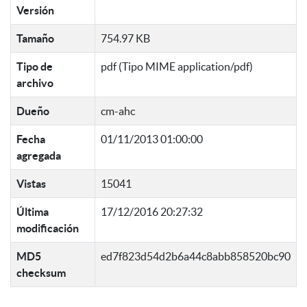
Versión
Tamaño
754.97 KB
Tipo de
pdf (Tipo MIME application/pdf)
archivo
Dueño
cm-ahc
Fecha
01/11/2013 01:00:00
agregada
Vistas
15041
Última
17/12/2016 20:27:32
modificación
MD5
ed7f823d54d2b6a44c8abb858520bc90
checksum