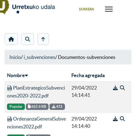
Seleccione su idioma
EUSKERA
Inicio
/
i_subvenciones
/
Documentos-subvenciones
Nombre
Fecha agregada
PlanEstrategicoSubvenci
29/04/2022
14:14:41
ones2020-2022.pdf
Popular
662.6 KB
431
OrdenanzaGeneralSubve
29/04/2022
14:14:40
nciones2022.pdf