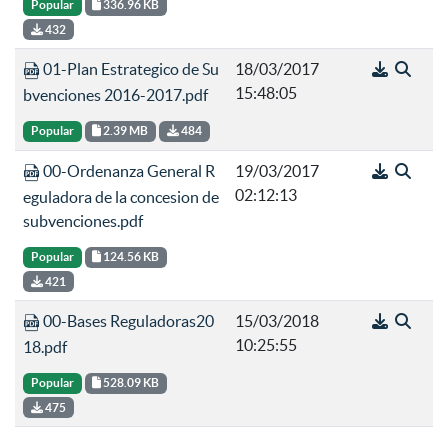
Popular
336.96 KB
432
01-Plan Estrategico de Su
18/03/2017
15:48:05
bvenciones 2016-2017.pdf
Popular
2.39 MB
484
00-Ordenanza General R
19/03/2017
02:12:13
eguladora de la concesion de
subvenciones.pdf
Popular
124.56 KB
421
00-Bases Reguladoras20
15/03/2018
10:25:55
18.pdf
Popular
528.09 KB
475