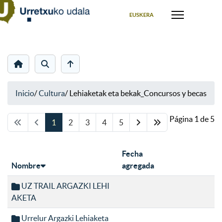
Seleccione su idioma
EUSKERA
Inicio
/
Cultura
/
Lehiaketak eta bekak_Concursos y becas
Página 1 de 5
1
2
3
4
5
Fecha
Nombre
agregada
UZ TRAIL ARGAZKI LEHI
AKETA
Urrelur Argazki Lehiaketa