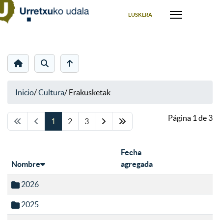
Seleccione su idioma
EUSKERA
Inicio
/
Cultura
/
Erakusketak
Página 1 de 3
1
2
3
Fecha
Nombre
agregada
2026
2025